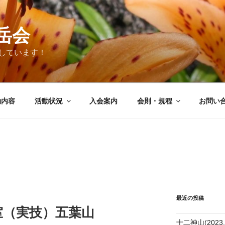
岳会
しています！
動内容
活動状況
入会案内
会則・規程
お問い
最近の投稿
室（実技）五葉山
十二神山(2023.0