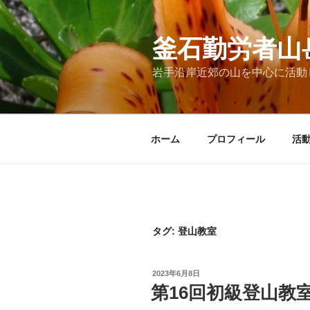
コ
ン
テ
釜石勤労者山
ン
岩手沿岸近郊の山を中心に活動
ツ
へ
ス
キ
ホーム
プロフィール
活
ッ
プ
タグ:
登山教室
投
2023年6月8日
稿
第16回初級登山教
日: