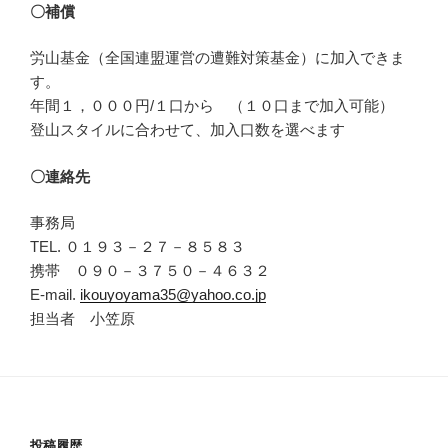
〇補償
労山基金（全国連盟運営の遭難対策基金）に加入できま
す。
年間１，０００円/１口から （１０口まで加入可能）
登山スタイルに合わせて、加入口数を選べます
〇連絡先
事務局
TEL. ０１９３－２７－８５８３
携帯 ０９０－３７５０－４６３２
E-mail.
ikouyoyama35@yahoo.co.jp
担当者 小笠原
投稿履歴