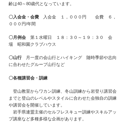
齢は40～80歳代となっています。
〇入会金・会費
入会金 １，０００円 会費 ６，
０００円/年間
〇月例会
第１水曜日 １８：３０～１９：３０ 会
場 昭和園クラブハウス
〇山行
月一度の会山行とハイキング 随時季節や志向
に合わせたグループ山行など
〇各種講習会・訓練
登山教室からワカン訓練、冬山訓練から岩登り講習会
までと登山のレベルやスタイルに合わせた会独自の訓練
や講習会を開催しています。
岩手県連盟主催のセルフレスキュー訓練やスキルアッ
プ講座など多種多様な企画があります。