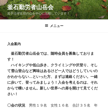
コ
釜石勤労者山岳会
ン
岩手沿岸近郊の山を中心に活動しています！
テ
ン
ツ
メニュー
へ
ス
キ
入会案内
ッ
釜石勤労者山岳会では、随時会員を募集しておりま
プ
す！
ハイキングや低山歩き、クライミングや沢登り、そし
て雪山登山など興味はあるけど一人ではどうしていいの
かわからない…といった方、まずは連絡ください。一緒
に歩いて、登ってみましょう！入会を考えるのは、それ
からで構いません。新しい世界への扉を開けて見てくだ
さい！
〇会の状況
男性１９名 女性１６名 合計３５名 年