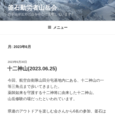
コ
釜石勤労者山岳会
ン
岩手沿岸近郊の山を中心に活動しています！
テ
ン
ツ
メニュー
へ
ス
キ
月:
2023年6月
ッ
プ
投
2023年6月30日
稿
十二神山(2023.06.25)
日:
今回、航空自衛隊山田分屯基地内にある、十二神山の一
等三角点まで歩いてきました。
薬師如来を守護する十二神将に由来した十二神山。
山岳修験の場だったといわれています。
県連のアウトドアを楽しむ会さんから6名の参加、釜石は