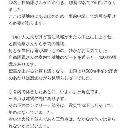
12名、自衛隊さんが４名付き、総勢22名での山行になり
ました。
ここは基地内にある山のため、事前申請して許可を受け
る必要があります。
「雨は大丈夫だけど雷注意報が出たら中止にしますね」
と自衛隊さんから事前の連絡。
何とか当日は霧が濃いものの、静かなお天気でした。
自衛隊員さんの案内で基地のゲートを通ると、4000の標
識があります。
標高が上がると霧も濃くなり、山頂より500m手前の庁舎
のあたりは残念ながら見晴らしゼロでした。
庁舎内で休憩したあとに、いよいよ三角点です。
三角点は建物の先にあります。
その下のコンクリート部分は、震災で沈下したそうで、
斜めになっていました。
赤い消火栓と並んである三角点は、なかなか他では見ら
れないかと思います。