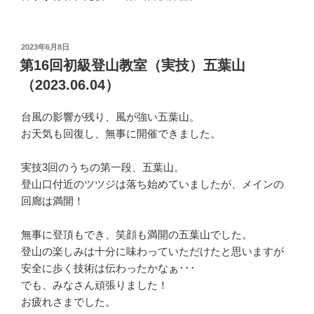
投
2023年6月8日
稿
第16回初級登山教室（実技）五葉山
日:
（2023.06.04）
台風の影響が残り、風が強い五葉山。
お天気も回復し、無事に開催できました。
実技3回のうちの第一段、五葉山。
登山口付近のツツジは落ち始めていましたが、メインの
回廊は満開！
無事に登頂もでき、笑顔も満開の五葉山でした。
登山の楽しみは十分に味わっていただけたと思いますが
安全に歩く技術は伝わったかなぁ･･･
でも、みなさん頑張りました！
お疲れさまでした。