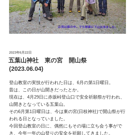
投
2023年6月22日
稿
五葉山神社 東の宮 開山祭
日:
(2023.06.04)
登山教室の実技が行われた日は、6月の第1日曜日。
昔は、この日が山開きだったとか。
現在は、4月29日に赤坂峠登山口で安全祈願祭が行われ、
山開きとなっている五葉山。
その6月第1日曜日は、今は東の宮(日枝神社)で開山祭が行
われる日となっていました。
今回登山教室の日に、偶然にもその場に立ち会う事がで
き、今年一年の山登りの安全を祈願してきました。