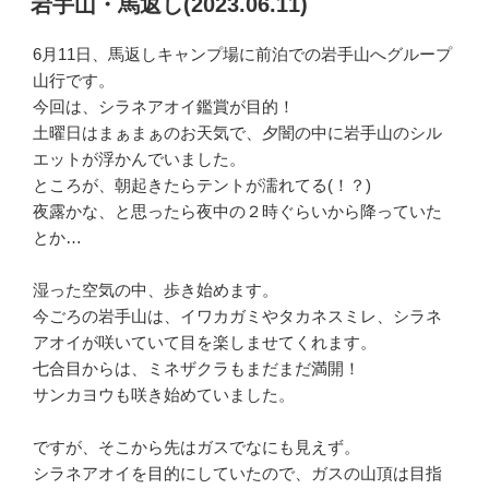
岩手山・馬返し(2023.06.11)
日:
6月11日、馬返しキャンプ場に前泊での岩手山へグループ
山行です。
今回は、シラネアオイ鑑賞が目的！
土曜日はまぁまぁのお天気で、夕闇の中に岩手山のシル
エットが浮かんでいました。
ところが、朝起きたらテントが濡れてる(！？)
夜露かな、と思ったら夜中の２時ぐらいから降っていた
とか…
湿った空気の中、歩き始めます。
今ごろの岩手山は、イワカガミやタカネスミレ、シラネ
アオイが咲いていて目を楽しませてくれます。
七合目からは、ミネザクラもまだまだ満開！
サンカヨウも咲き始めていました。
ですが、そこから先はガスでなにも見えず。
シラネアオイを目的にしていたので、ガスの山頂は目指